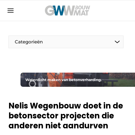
Algemene voorwaarden
Bedrijven
Aanmelden
Bedankt voor de aanmelding
Bedrijven
Categorieën
Contact
Direct contact
Evenement aanmelden
Home
Waterdicht maken van betonverharding.
Meest gelezen
Nieuwsbrief
Nelis Wegenbouw doet in de
Podcasts
betonsector projecten die
Privacy / Cookie statement
anderen niet aandurven
Vacature aanmelden