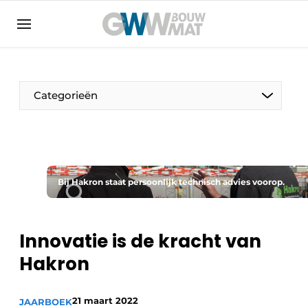
Algemene voorwaarden
Bedrijven
Aanmelden
Bedankt voor de aanmelding
Bedrijven
Categorieën
Contact
Direct contact
Evenement aanmelden
Home
Bij Hakron staat persoonlijk technisch advies voorop.
Meest gelezen
Nieuwsbrief
Innovatie is de kracht van
Podcasts
Hakron
Privacy / Cookie statement
Vacature aanmelden
21 maart 2022
JAARBOEK