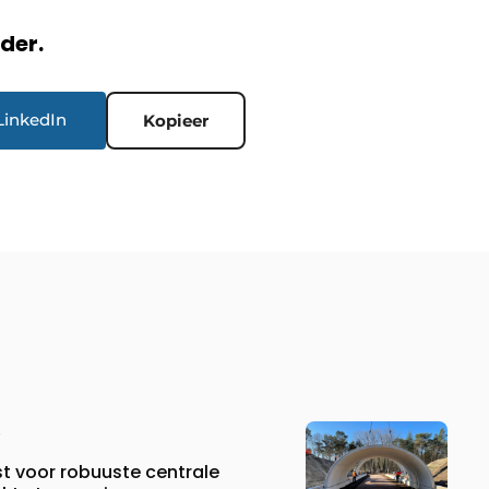
rder.
LinkedIn
Kopieer
st voor robuuste centrale