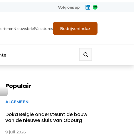
Volg ons op
Bedrijvenindex
erteren
Nieuwsbrief
Vacatures
mte
Populair
ALGEMEEN
Doka België ondersteunt de bouw
van de nieuwe sluis van Obourg
9 juli 2026