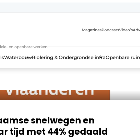
anmelding
Magazines
Podcasts
Video’s
Adv
iviele- en openbare werken
ls
Waterbouw
Riolering & Ondergrondse infra
Openbare rui
laamse snelwegen en
ar tijd met 44% gedaald