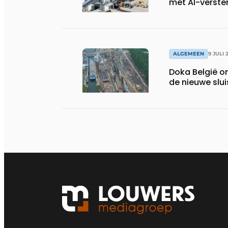
met AI-verste
ALGEMEEN
9 JULI 
Doka België o
de nieuwe slu