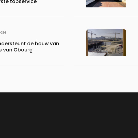
rkte topservice
2026
ndersteunt de bouw van
is van Obourg