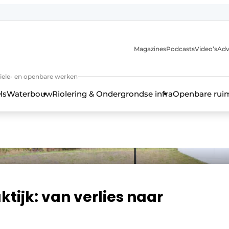
anmelding
Magazines
Podcasts
Video’s
Adv
iviele- en openbare werken
ls
Waterbouw
Riolering & Ondergrondse infra
Openbare rui
aktijk: van verlies naar