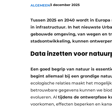
3 december 2025
ALGEMEEN
Vacatures
Video’s
Tussen 2025 en 2040 wordt in Europa n
in infrastructuur. In het nieuwste Urb
gebouwde omgeving, van wegen en tram
stadsontwikkeling, kunnen ontwerpen
Data inzetten voor natuur
Een goed begrip van natuur is essent
begint allemaal bij een grondige natuu
ecologische relaties maakt het mogelij
betrouwbare gegevens kunnen we biodive
evolueren. Al
tijdens de ontwerpfase 
voorkomen, effecten beperken en kanse