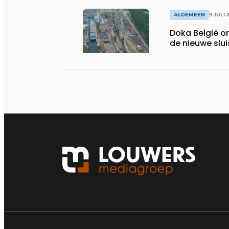
ALGEMEEN
9 JULI 
Doka België o
de nieuwe slu