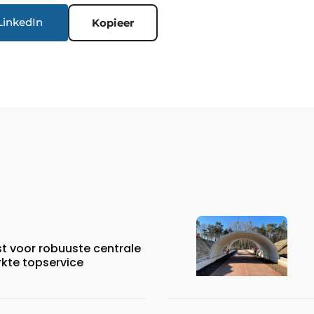
LinkedIn
Kopieer
st voor robuuste centrale
rkte topservice