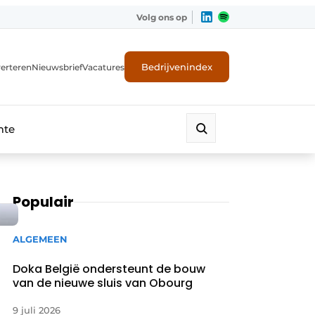
Volg ons op
Bedrijvenindex
erteren
Nieuwsbrief
Vacatures
mte
Populair
ALGEMEEN
Doka België ondersteunt de bouw
van de nieuwe sluis van Obourg
9 juli 2026