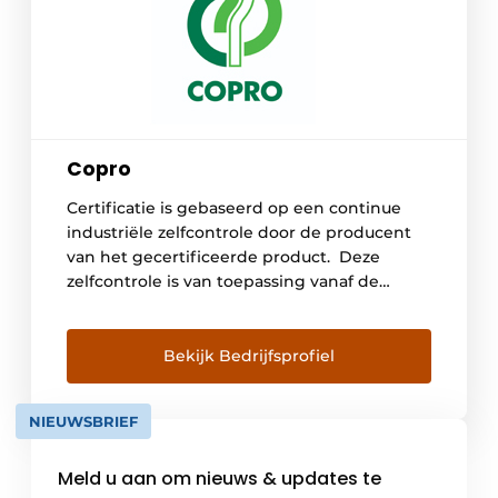
Copro
Certificatie is gebaseerd op een continue
industriële zelfcontrole door de producent
van het gecertificeerde product. Deze
zelfcontrole is van toepassing vanaf de
grondstoffen over het volledige
productieproces tot het eindproduct.
Certificaathouders worden periodiek
Bekijk Bedrijfsprofiel
onderworpen aan een evaluatie door de
certificatie-instelling. Dit gaat tevens
NIEUWSBRIEF
gepaard met monsternemingen voor
beproeving in erkende laboratoria. De
Meld u aan om nieuws & updates te
resultaten van deze […]