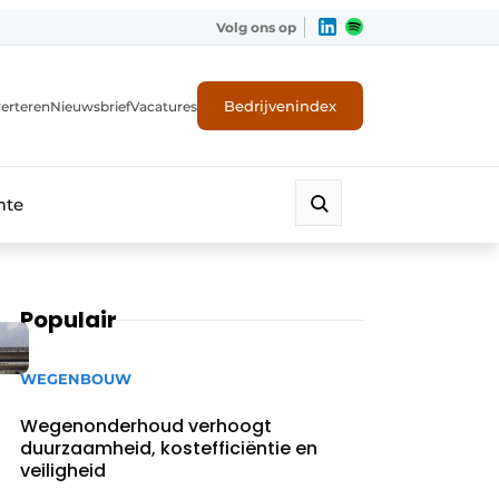
Volg ons op
Bedrijvenindex
erteren
Nieuwsbrief
Vacatures
mte
Populair
WEGENBOUW
Wegenonderhoud verhoogt
duurzaamheid, kostefficiëntie en
veiligheid