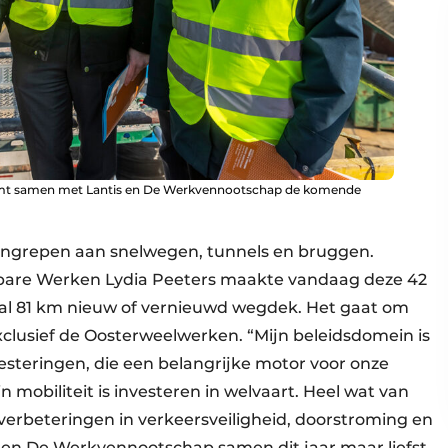
mt samen met Lantis en De Werkvennootschap de komende
e ingrepen aan snelwegen, tunnels en bruggen.
nbare Werken Lydia Peeters maakte vandaag deze 42
aal 81 km nieuw of vernieuwd wegdek. Het gaat om
xclusief de Oosterweelwerken. “Mijn beleidsdomein is
esteringen, die een belangrijke motor voor onze
mobiliteit is investeren in welvaart. Heel wat van
rbeteringen in verkeersveiligheid, doorstroming en
 en De Werkvennootschap samen dit jaar maar liefst