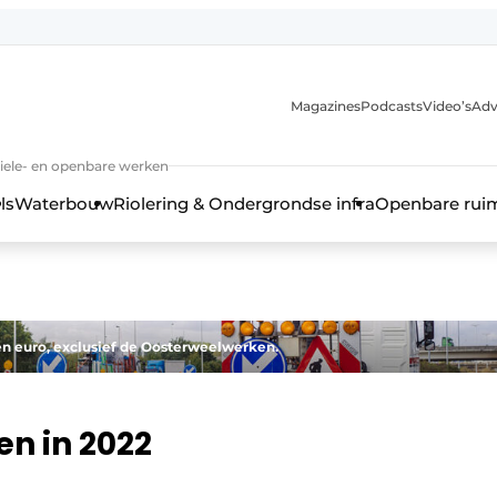
anmelding
Magazines
Podcasts
Video’s
Adv
iviele- en openbare werken
ls
Waterbouw
Riolering & Ondergrondse infra
Openbare rui
en euro, exclusief de Oosterweelwerken.
n in 2022