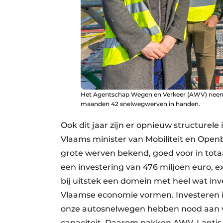
Het Agentschap Wegen en Verkeer (AWV) nee
maanden 42 snelwegwerven in handen.
Ook dit jaar zijn er opnieuw structurel
Vlaams minister van Mobiliteit en Ope
grote werven bekend, goed voor in tot
een investering van 476 miljoen euro, e
bij uitstek een domein met heel wat inv
Vlaamse economie vormen. Investeren in 
onze autosnelwegen hebben nood aan ve
capaciteit. Daarom pakken AWV, Lantis