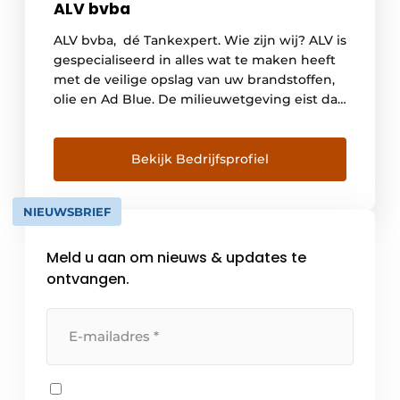
ALV bvba
ALV bvba, dé Tankexpert. Wie zijn wij? ALV is
gespecialiseerd in alles wat te maken heeft
met de veilige opslag van uw brandstoffen,
olie en Ad Blue. De milieuwetgeving eist dat
alle installaties voldoen aan de wettelijke
normen, daarom hebben wij ons hierin
gespecialiseerd en zorgen wij ervoor dat uw
Bekijk Bedrijfsprofiel
installatie voldoet aan alle eisen. […]
NIEUWSBRIEF
Meld u aan om nieuws & updates te
ontvangen.