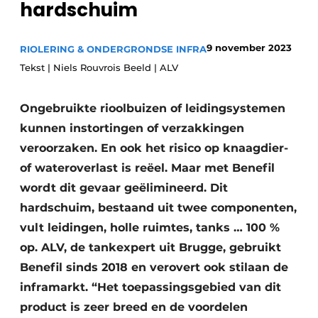
hardschuim
Vacatures
Video’s
9 november 2023
RIOLERING & ONDERGRONDSE INFRA
Tekst | Niels Rouvrois Beeld | ALV
Ongebruikte rioolbuizen of leidingsystemen
kunnen instortingen of verzakkingen
veroorzaken. En ook het risico op knaagdier-
of wateroverlast is reëel. Maar met Benefil
wordt dit gevaar geëlimineerd. Dit
hardschuim, bestaand uit twee componenten,
vult leidingen, holle ruimtes, tanks … 100 %
op. ALV, de tankexpert uit Brugge, gebruikt
Benefil sinds 2018 en verovert ook stilaan de
inframarkt. “Het toepassingsgebied van dit
product is zeer breed en de voordelen