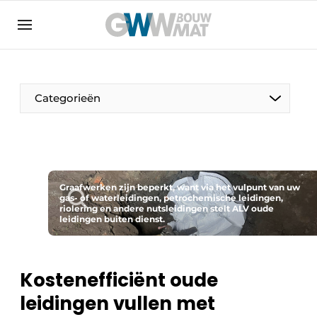
Algemene voorwaarden
Bedrijven
Aanmelden
Bedankt voor de aanmelding
Bedrijven
Categorieën
Contact
Direct contact
Evenement aanmelden
Home
Graafwerken zijn beperkt, want via het vulpunt van uw
gas- of waterleidingen, petrochemische leidingen,
riolering en andere nutsleidingen stelt ALV oude
Meest gelezen
leidingen buiten dienst.
Nieuwsbrief
Podcasts
Kostenefficiënt oude
Privacy / Cookie statement
leidingen vullen met
Vacature aanmelden