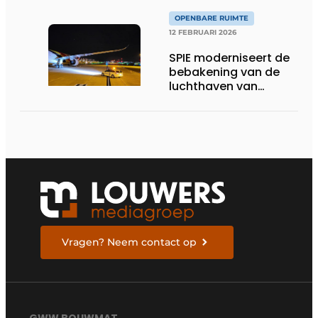
in Canada
OPENBARE RUIMTE
12 FEBRUARI 2026
SPIE moderniseert de
bebakening van de
luchthaven van
Charleroi en versterkt
duurzaam de
veiligheid van de
luchtvaartactiviteiten
Vragen? Neem contact op