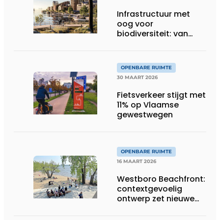
Infrastructuur met
oog voor
biodiversiteit: van
verlies naar
vooruitgang
OPENBARE RUIMTE
30 MAART 2026
Fietsverkeer stijgt met
11% op Vlaamse
gewestwegen
OPENBARE RUIMTE
16 MAART 2026
Westboro Beachfront:
contextgevoelig
ontwerp zet nieuwe
maatstaf voor
waterfrontontwikkeling