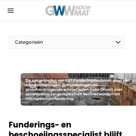
Algemene voorwaarden
Bedrijven
Aanmelden
Bedankt voor de aanmelding
Bedrijven
Categorieën
Contact
Direct contact
Evenement aanmelden
Home
De vakgebieden van FST Funderingstechniek gaan van
onderschoeiingen, putfunderingen en
grondverdringende schroefpalen (type Oliver) over
Meest gelezen
secanspalen, tangenspalen en berlinerwanden tot
micropalen als fundering.
Nieuwsbrief
Podcasts
Funderings- en
Privacy / Cookie statement
beschoeiingsspecialist blijft
Vacature aanmelden