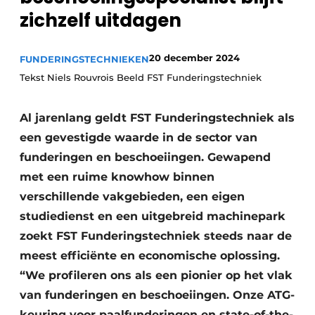
zichzelf uitdagen
Vacatures
Video’s
20 december 2024
FUNDERINGSTECHNIEKEN
Tekst Niels Rouvrois Beeld FST Funderingstechniek
Al jarenlang geldt FST Funderingstechniek als
een gevestigde waarde in de sector van
funderingen en beschoeiingen. Gewapend
met een ruime knowhow binnen
verschillende vakgebieden, een eigen
studiedienst en een uitgebreid machinepark
zoekt FST Funderingstechniek steeds naar de
meest efficiënte en economische oplossing.
“We profileren ons als een pionier op het vlak
van funderingen en beschoeiingen. Onze ATG-
keuring voor paalfunderingen en state-of-the-