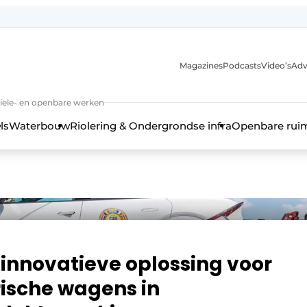
anmelding
Magazines
Podcasts
Video’s
Adv
iviele- en openbare werken
ls
Waterbouw
Riolering & Ondergrondse infra
Openbare rui
innovatieve oplossing voor
rische wagens in