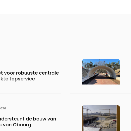
st voor robuuste centrale
rkte topservice
2026
ndersteunt de bouw van
is van Obourg