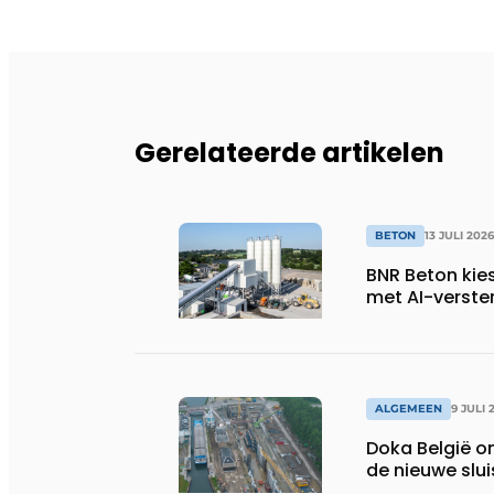
Gerelateerde artikelen
BETON
13 JULI 2026
BNR Beton kie
met AI-verste
ALGEMEEN
9 JULI 
Doka België o
de nieuwe slu