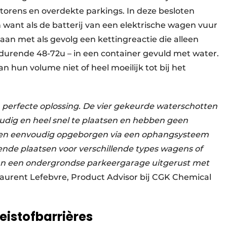
orens en overdekte parkings. In deze besloten
want als de batterij van een elektrische wagen vuur
 aan met als gevolg een kettingreactie die alleen
edurende 48-72u – in een container gevuld met water.
n hun volume niet of heel moeilijk tot bij het
n perfecte oplossing. De vier gekeurde waterschotten
voudig en heel snel te plaatsen en hebben geen
orden eenvoudig opgeborgen via een ophangsysteem
llende plaatsen voor verschillende types wagens of
g van een ondergrondse parkeergarage uitgerust met
Laurent Lefebvre, Product Advisor bij CGK Chemical
oeistofbarrières