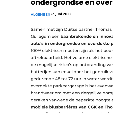
ondergrondse en over
Vacatures
Video’s
23 juni 2022
ALGEMEEN
Samen met zijn Duitse partner Thomas
Gullegem een
baanbrekende en innovat
auto’s in ondergrondse en overdekte 
100% elektrisch moeten zijn als het bed
aftrekbaarheid. Het volume elektrische v
de mogelijke risico’s op ontbranding va
batterijen kan enkel door het gebruik 
gedurende 48 tot 72 uur in water word
overdekte parkeergarage is het evenwel
brandweer om met een dergelijke dompe
geraken vanwege de beperkte hoogte e
mobiele blusbarrières van CGK en Th