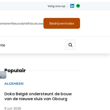
Volg ons op
Bedrijvenindex
erteren
Nieuwsbrief
Vacatures
mte
Populair
ALGEMEEN
Doka België ondersteunt de bouw
van de nieuwe sluis van Obourg
9 juli 2026