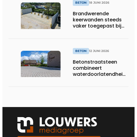
BETON
18 JUNI 2026
Brandwerende
keerwanden steeds
vaker toegepast bij
laadpleinen en
energieopslag
BETON
12 JUNI 2026
Betonstraatsteen
combineert
waterdoorlatendheid
met een sterke en
esthetische afwerking