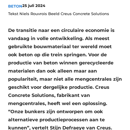
25 juli 2024
BETON
Vacatures
Tekst Niels Rouvrois Beeld Creus Concrete Solutions
Video’s
De transitie naar een circulaire economie is
vandaag in volle ontwikkeling. Als meest
gebruikte bouwmateriaal ter wereld moet
ook beton op die trein springen. Voor de
productie van beton winnen gerecycleerde
materialen dan ook alleen maar aan
populariteit, maar niet alle mengcentrales zijn
geschikt voor dergelijke productie. Creus
Concrete Solutions, fabrikant van
mengcentrales, heeft wel een oplossing.
“Onze bunkers zijn ontworpen om ook
alternatieve productieprocessen aan te
kunnen”, vertelt Stijn Defraeye van Creus.