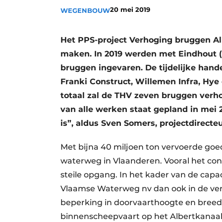
20 mei 2019
WEGENBOUW
Vacatures
Video’s
Het PPS-project Verhoging bruggen Alb
maken. In 2019 werden met Eindhout (f
bruggen ingevaren. De tijdelijke hand
Franki Construct, Willemen Infra, Hye
totaal zal de THV zeven bruggen verho
van alle werken staat gepland in mei 
is”, aldus Sven Somers, projectdirecte
Met bijna 40 miljoen ton vervoerde goed
waterweg in Vlaanderen. Vooral het co
steile opgang. In het kader van de capa
Vlaamse Waterweg nv dan ook in de ver
beperking in doorvaarthoogte en breed
binnenscheepvaart op het Albertkanaal.