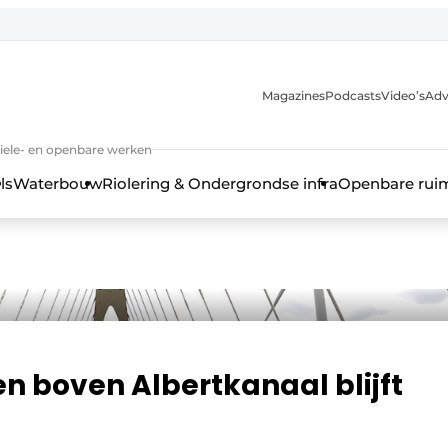
anmelding
Magazines
Podcasts
Video’s
Adv
iviele- en openbare werken
ls
Waterbouw
Riolering & Ondergrondse infra
Openbare rui
 boven Albertkanaal blijft