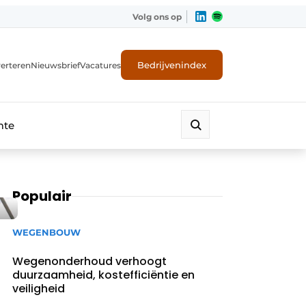
Volg ons op
Bedrijvenindex
erteren
Nieuwsbrief
Vacatures
mte
Populair
WEGENBOUW
Wegenonderhoud verhoogt
duurzaamheid, kostefficiëntie en
veiligheid