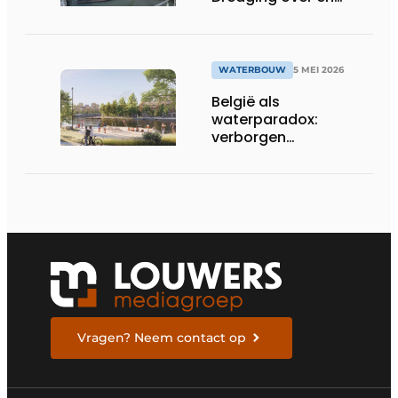
versterkt zijn positie in
bagger-, waterbouw-
en milieuwerken
WATERBOUW
5 MEI 2026
België als
waterparadox:
verborgen
waterrisico’s vragen
om een geïntegreerde
aanpak
Vragen? Neem contact op