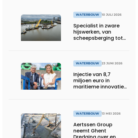
WATERBOUW
10 JULI 2026
Specialist in zware
hijswerken, van
scheepsberging tot
sluisdeuren
WATERBOUW
23 JUNI 2026
Injectie van 8,7
miljoen euro in
maritieme innovatie-
infrastructuur
WATERBOUW
13 MEI 2026
Aertssen Group
neemt Ghent
Dredging over en