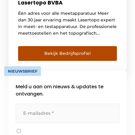
Lasertopo BVBA
Één adres voor alle meetapparatuur Meer
dan 30 jaar ervaring maakt Lasertopo expert
in meet- en testapparatuur. De professionele
meettoestellen en het topografisch
materiaal in hun breed gamma, gaande van
vouwmeters over DISTO™, bouwlasers, GPS
en robotstations, maken terreinwerk
Bekijk Bedrijfsprofiel
efficiënter en meetwerk preciezer. Ze zijn
dan wel geautoriseerde verdeler en
NIEUWSBRIEF
servicepartner van Leica Geosystems en
Nedo, maar ze onderhouden, kalibreren en
Meld u aan om nieuws & updates te
[…]
ontvangen.