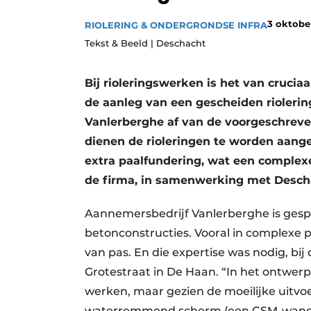
Vacatures
3 oktobe
RIOLERING & ONDERGRONDSE INFRA
Video’s
Tekst & Beeld | Deschacht
Bij rioleringswerken is het van cruciaa
de aanleg van een gescheiden rioleri
Vanlerberghe af van de voorgeschreve
dienen de rioleringen te worden aan
extra paalfundering, wat een comple
de firma, in samenwerking met Descha
Aannemersbedrijf Vanlerberghe is gespe
betonconstructies. Vooral in complexe 
van pas. En die expertise was nodig, bij
Grotestraat in De Haan. “In het ontwer
werken, maar gezien de moeilijke uitv
waterremmend scherm (een CSM-wand, u