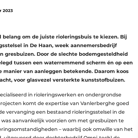
r 2023
l belang om de juiste rioleringsbuis te kiezen. Bij
ngsstelsel in De Haan, week aannemersbedrijf
n gresbuizen. Door de slechte bodemgesteldheid
gelegd tussen een waterremmend scherm én op een
xe manier van aanleggen betekende. Daarom koos
cht, voor glasvezel versterkte kunststofbuizen.
cialiseerd in rioleringswerken en ondergrondse
projecten komt de expertise van Vanlerberghe goed
 de vervanging een bestaand rioleringsstelsel in de
p was aanvankelijk voorzien om met gresbuizen te
oeringsomstandigheden – waarbij ook omwille van het
itgevoerd door dochterbedrijf Omni-tech) de