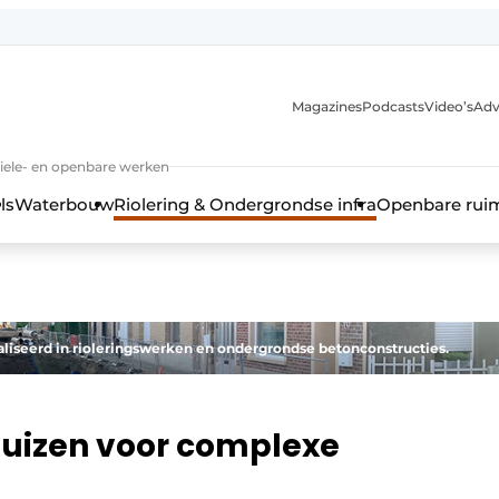
anmelding
Magazines
Podcasts
Video’s
Adv
iviele- en openbare werken
ls
Waterbouw
Riolering & Ondergrondse infra
Openbare rui
liseerd in rioleringswerken en ondergrondse betonconstructies.
buizen voor complexe