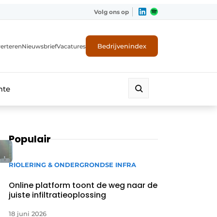
Volg ons op
Bedrijvenindex
erteren
Nieuwsbrief
Vacatures
mte
Populair
RIOLERING & ONDERGRONDSE INFRA
Online platform toont de weg naar de
juiste infiltratieoplossing
18 juni 2026