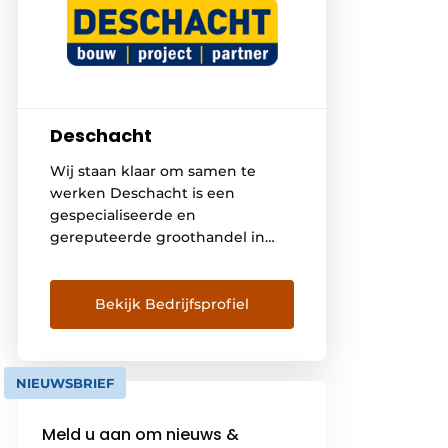
Deschacht
Wij staan klaar om samen te
werken Deschacht is een
gespecialiseerde en
gereputeerde groothandel in
riolerings- en afvoerproducten,
dak-, gevel- en isolatiematerialen
en folies. Onze klanten zijn zowel
Bekijk Bedrijfsprofiel
bouwprofessionals als doe-het-
zelvers. In ons aanbod vindt u de
gekende merken maar ook een
NIEUWSBRIEF
kwalitatief en groeiend private-
labelgamma. Met acht filialen,
Meld u aan om nieuws &
ruim honderd werknemers en