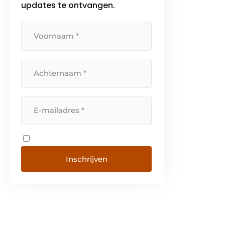
updates te ontvangen.
meer dan […]
Inschrijven