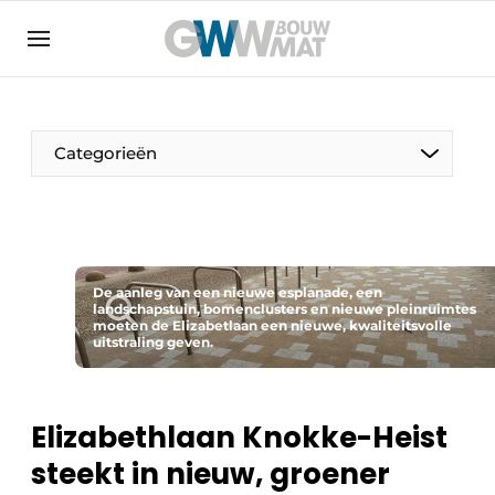
Algemene voorwaarden
Bedrijven
Aanmelden
Bedankt voor de aanmelding
Bedrijven
Categorieën
Contact
Direct contact
Evenement aanmelden
Home
De aanleg van een nieuwe esplanade, een
landschapstuin, bomenclusters en nieuwe pleinruimtes
moeten de Elizabetlaan een nieuwe, kwaliteitsvolle
Meest gelezen
uitstraling geven.
Nieuwsbrief
Podcasts
Elizabethlaan Knokke-Heist
Privacy / Cookie statement
steekt in nieuw, groener
Vacature aanmelden