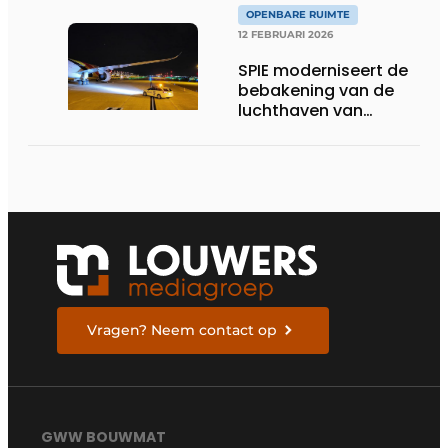
in Canada
OPENBARE RUIMTE
12 FEBRUARI 2026
SPIE moderniseert de
bebakening van de
luchthaven van
Charleroi en versterkt
duurzaam de
veiligheid van de
luchtvaartactiviteiten
Vragen? Neem contact op
GWW BOUWMAT