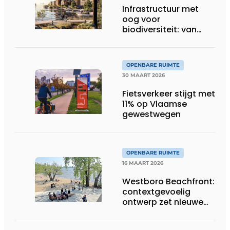
Infrastructuur met
oog voor
biodiversiteit: van
verlies naar
vooruitgang
OPENBARE RUIMTE
30 MAART 2026
Fietsverkeer stijgt met
11% op Vlaamse
gewestwegen
OPENBARE RUIMTE
16 MAART 2026
Westboro Beachfront:
contextgevoelig
ontwerp zet nieuwe
maatstaf voor
waterfrontontwikkeling