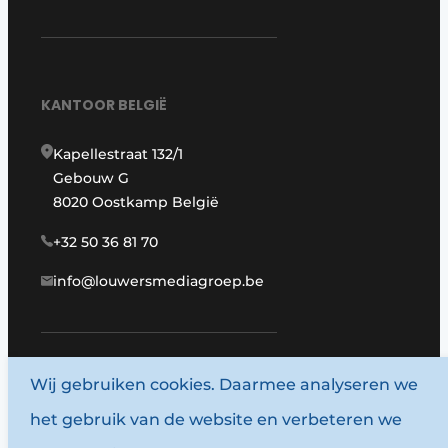
KANTOOR BELGIË
Kapellestraat 132/1
Gebouw G
8020 Oostkamp België
+32 50 36 81 70
info@louwersmediagroep.be
Wij gebruiken cookies. Daarmee analyseren we
www.louwersmediagroep.com
het gebruik van de website en verbeteren we
© 1987 - 2026 Louwersmediagroep.