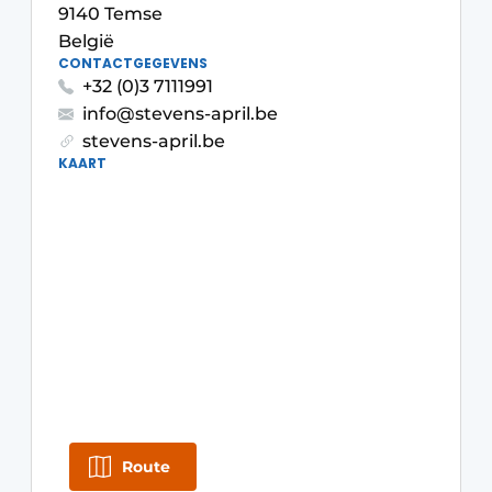
9140 Temse
Vacatures
België
Video’s
CONTACTGEGEVENS
+32 (0)3 7111991
info@stevens-april.be
stevens-april.be
KAART
Route