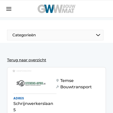
Algemene voorwaarden
Bedrijven
Aanmelden
Bedankt voor de aanmelding
Bedrijven
Categorieën
Contact
Direct contact
Evenement aanmelden
Terug naar overzicht
Home
GESPONSORD
Meest gelezen
Temse
Nieuwsbrief
Bouwtransport
Podcasts
ADRES
Privacy / Cookie statement
Schrijnwerkerslaan
5
Vacature aanmelden