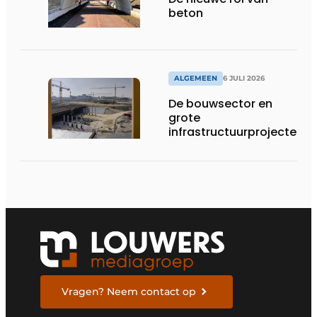
beton
ALGEMEEN
6 JULI 2026
De bouwsector en
grote
infrastructuurprojecten
in de kijker
Vragen? Neem contact op