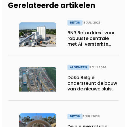
Gerelateerde artikelen
BETON
13 JULI 2026
BNR Beton kiest voor
robuuste centrale
met AI-versterkte
topservice
ALGEMEEN
9 JULI 2026
Doka België
ondersteunt de bouw
van de nieuwe sluis
van Obourg
BETON
8 JULI 2026
De nieuwe rol van