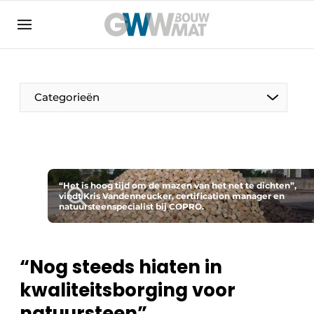
Algemene voorwaarden
Bedrijven
Aanmelden
Bedankt voor de aanmelding
Bedrijven
Categorieën
Contact
Direct contact
Evenement aanmelden
Home
“Het is hoog tijd om de mazen van het net te dichten”,
vindt Kris Vandenneucker, certification manager en
natuursteenspecialist bij COPRO.
Meest gelezen
Nieuwsbrief
Podcasts
“Nog steeds hiaten in
Privacy / Cookie statement
kwaliteitsborging voor
Vacature aanmelden
natuursteen”