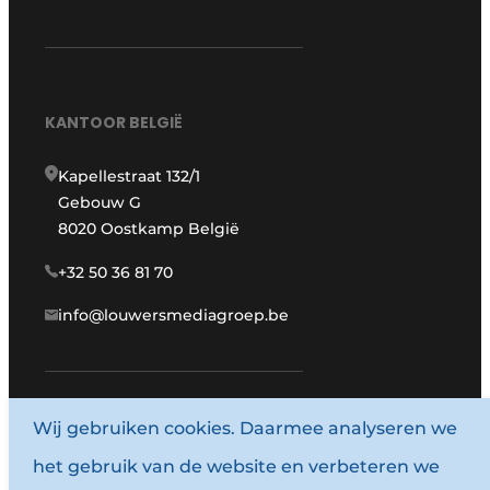
KANTOOR BELGIË
Kapellestraat 132/1
Gebouw G
8020 Oostkamp België
+32 50 36 81 70
info@louwersmediagroep.be
www.louwersmediagroep.com
Wij gebruiken cookies. Daarmee analyseren we
het gebruik van de website en verbeteren we
© 1987 - 2026 Louwersmediagroep.