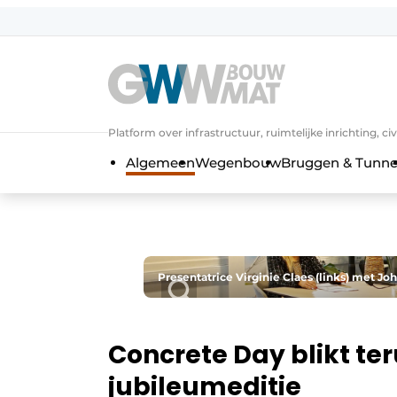
Algemene voorwaarden
Bedrijven
Aanmelden
Bedankt voor de a
Bedrijven
Platform over infrastructuur, ruimtelijke inrichting, c
Contact
Algemeen
Wegenbouw
Bruggen & Tunne
Direct contact
Evenement aanmelden
Home
Meest gelezen
Presentatrice Virginie Claes (links) met J
Nieuwsbrief
Podcasts
Concrete Day blikt te
Privacy / Cookie statement
jubileumeditie
Vacature aanmelden