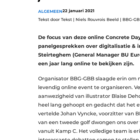
Vacatures
22 januari 2021
ALGEMEEN
Video’s
Tekst door Tekst | Niels Rouvrois Beeld | BBG-G
De focus van deze online Concrete Da
panelgesprekken over digitalisatie & 
Steirteghem (General Manager BU Euro
een jaar lang online te bekijken zijn.
Organisator BBG-GBB slaagde erin om ni
levendig online event te organiseren. V
aanwezigheid van illustrator Blaise De
heel lang gehoopt en gedacht dat het e
vertelde Johan Vyncke, voorzitter van 
van een tweede golf dwongen ons over t
vanuit Kamp C. Het volledige team is 
interessante debatten samen te stellen