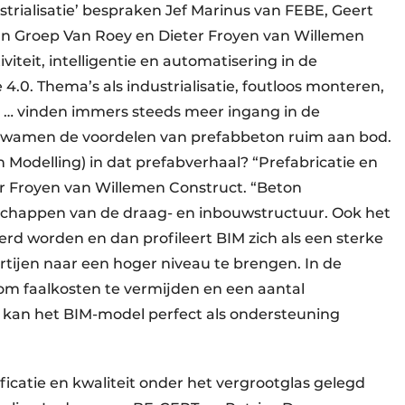
ustrialisatie’ bespraken Jef Marinus van FEBE, Geert
van Groep Van Roey en Dieter Froyen van Willemen
iteit, intelligentie en automatisering in de
4.0. Thema’s als industrialisatie, foutloos monteren,
ting … vinden immers steeds meer ingang in de
 kwamen de voordelen van prefabbeton ruim aan bod.
 Modelling) in dat prefabverhaal? “Prefabricatie en
r Froyen van Willemen Construct. “Beton
schappen van de draag- en inbouwstructuur. Ook het
rd worden en dan profileert BIM zich als een sterke
rtijen naar een hoger niveau te brengen. In de
m faalkosten te vermijden en een aantal
k kan het BIM-model perfect als ondersteuning
icatie en kwaliteit onder het vergrootglas gelegd