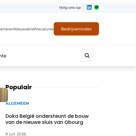
Volg ons op
Bedrijvenindex
erteren
Nieuwsbrief
Vacatures
mte
Populair
ALGEMEEN
Doka België ondersteunt de bouw
van de nieuwe sluis van Obourg
9 juli 2026