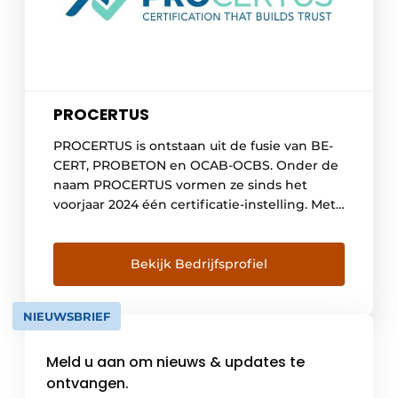
PROCERTUS
PROCERTUS is ontstaan uit de fusie van BE-
CERT, PROBETON en OCAB-OCBS. Onder de
naam PROCERTUS vormen ze sinds het
voorjaar 2024 één certificatie-instelling. Met
tientallen jaren gecombineerde ervaring
heeft het PROCERTUS-team een
ongeëvenaarde expertise op het gebied van
Bekijk Bedrijfsprofiel
certificering in de beton- en
bouwstaalsector, met producten zoals
NIEUWSBRIEF
cement, kalk, granulaten, hulpstoffen,
metselmortel, toevoegsels, stortklaar en […]
Meld u aan om nieuws & updates te
ontvangen.