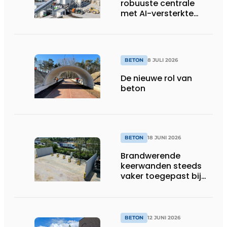
robuuste centrale
met AI-versterkte
topservice
BETON
8 JULI 2026
De nieuwe rol van
beton
BETON
18 JUNI 2026
Brandwerende
keerwanden steeds
vaker toegepast bij
laadpleinen en
energieopslag
BETON
12 JUNI 2026