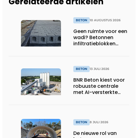
Gerelateerde artikelen
BETON
10 AUGUSTUS 2026
Geen ruimte voor een
wadi? Betonnen
infiltratieblokken
onder verharding
bieden de oplossing
BETON
13 JULI 2026
BNR Beton kiest voor
robuuste centrale
met AI-versterkte
topservice
BETON
8 JULI 2026
De nieuwe rol van