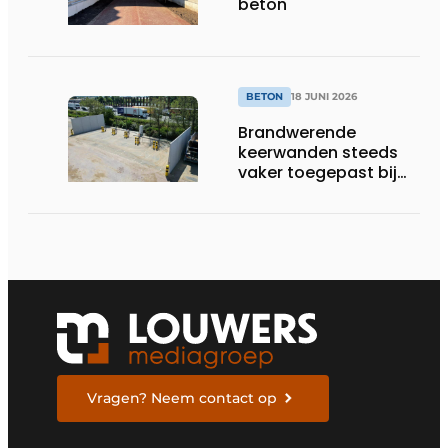
beton
BETON
18 JUNI 2026
Brandwerende
keerwanden steeds
vaker toegepast bij
laadpleinen en
energieopslag
Vragen? Neem contact op